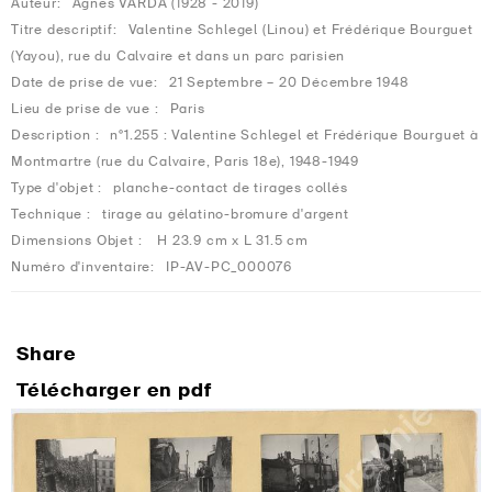
Auteur:
Agnès VARDA (1928 - 2019)
Titre descriptif:
Valentine Schlegel (Linou) et Frédérique Bourguet
(Yayou), rue du Calvaire et dans un parc parisien
Date de prise de vue:
21 Septembre – 20 Décembre 1948
Lieu de prise de vue :
Paris
Description :
n°1.255 : Valentine Schlegel et Frédérique Bourguet à
Montmartre (rue du Calvaire, Paris 18e), 1948-1949
Type d'objet :
planche-contact de tirages collés
Technique :
tirage au gélatino-bromure d'argent
Dimensions Objet :
H 23.9 cm x L 31.5 cm
Numéro d'inventaire:
IP-AV-PC_000076
Share
Télécharger en pdf