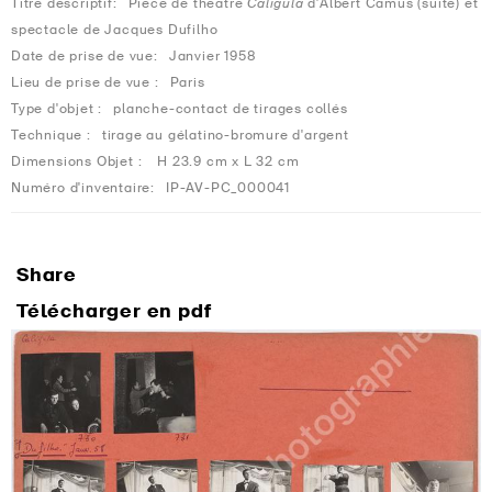
Titre descriptif:
Pièce de théâtre
Caligula
d'Albert Camus (suite) et
spectacle de Jacques Dufilho
Date de prise de vue:
Janvier 1958
Lieu de prise de vue :
Paris
Type d'objet :
planche-contact de tirages collés
Technique :
tirage au gélatino-bromure d'argent
Dimensions Objet :
H 23.9 cm x L 32 cm
Numéro d'inventaire:
IP-AV-PC_000041
Share
Télécharger en pdf