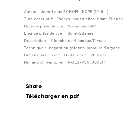
Auteur:
Jean-Louis SCHOELLKOPF (1946 - )
Titre descriptif:
Friches Industrielles, Saint-Etienne
Date de prise de vue:
Novembre 1987
Lieu de prise de vue :
Saint-Etienne
Description :
Planche de 4 bandes/11 vues
Technique :
négatif au gélatino-bromure d'argent;
Dimensions Objet :
H 31.8 cm x L 26.2 cm
Numéro d'inventaire:
IP-JLS-PCN_000517
Share
Télécharger en pdf