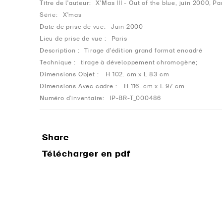
Titre de l'auteur:
X'Mas III - Out of the blue, juin 2000, Pa
Série:
X'mas
Date de prise de vue:
Juin 2000
Lieu de prise de vue :
Paris
Description :
Tirage d'édition grand format encadré
Technique :
tirage à développement chromogène;
Dimensions Objet :
H 102. cm x L 83 cm
Dimensions Avec cadre :
H 116. cm x L 97 cm
Numéro d'inventaire:
IP-BR-T_000486
Share
Télécharger en pdf