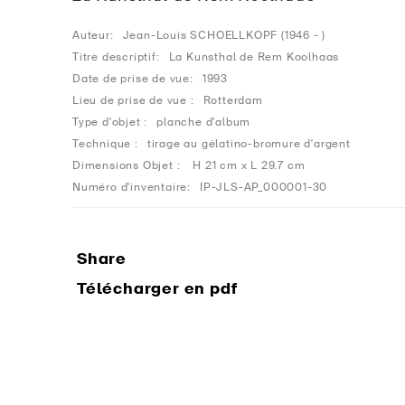
Auteur:
Jean-Louis SCHOELLKOPF (1946 - )
Titre descriptif:
La Kunsthal de Rem Koolhaas
Date de prise de vue:
1993
Lieu de prise de vue :
Rotterdam
Type d'objet :
planche d'album
Technique :
tirage au gélatino-bromure d'argent
Dimensions Objet :
H 21 cm x L 29.7 cm
Numéro d'inventaire:
IP-JLS-AP_000001-30
Share
Télécharger en pdf