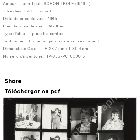
Auteur:
Jean-Louis SCHOELLKOPF (1946 - )
Titre descriptif:
Joubert
Date de prise de vue:
1985
Lieu de prise de vue :
Marlhes
Type d'objet :
planche-contact
Technique :
tirage au gélatino-bromure d'argent
Dimensions Objet :
H 23.7 cm x L 30.4 cm
Numéro d'inventaire:
IP-JLS-PC_000015
Share
Télécharger en pdf