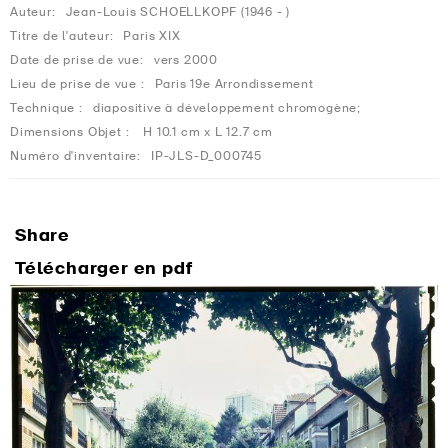
Auteur:
Jean-Louis SCHOELLKOPF (1946 - )
Titre de l'auteur:
Paris XIX
Date de prise de vue:
vers 2000
Lieu de prise de vue :
Paris 19e Arrondissement
Technique :
diapositive à développement chromogène;
Dimensions Objet :
H 10.1 cm x L 12.7 cm
Numéro d'inventaire:
IP-JLS-D_000745
Share
Télécharger en pdf