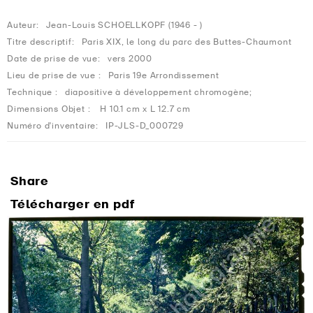
Auteur:
Jean-Louis SCHOELLKOPF (1946 - )
Titre descriptif:
Paris XIX, le long du parc des Buttes-Chaumont
Date de prise de vue:
vers 2000
Lieu de prise de vue :
Paris 19e Arrondissement
Technique :
diapositive à développement chromogène;
Dimensions Objet :
H 10.1 cm x L 12.7 cm
Numéro d'inventaire:
IP-JLS-D_000729
Share
Télécharger en pdf