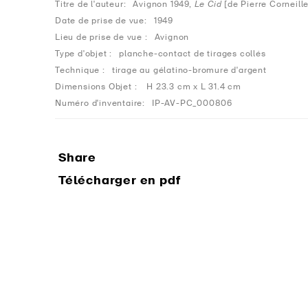
Titre de l'auteur:
Avignon 1949,
Le Cid
[de Pierre Corneille
Date de prise de vue:
1949
Lieu de prise de vue :
Avignon
Type d'objet :
planche-contact de tirages collés
Technique :
tirage au gélatino-bromure d'argent
Dimensions Objet :
H 23.3 cm x L 31.4 cm
Numéro d'inventaire:
IP-AV-PC_000806
Share
Télécharger en pdf