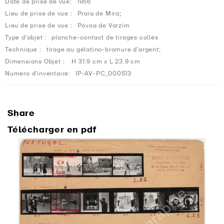
Date de prise de vue:
1956
Lieu de prise de vue :
Praia de Mira
;
Lieu de prise de vue :
Póvoa de Varzim
Type d'objet :
planche-contact de tirages collés
Technique :
tirage au gélatino-bromure d'argent;
Dimensions Objet :
H 31.9 cm x L 23.9 cm
Numéro d'inventaire:
IP-AV-PC_000513
Share
Télécharger en pdf