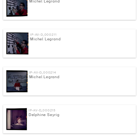
Michel Legrand
IP-AV-D_000211
Michel Legrand
IP-AV-D_000214
Michel Legrand
IP-AV-D_000215
Delphine Seyrig