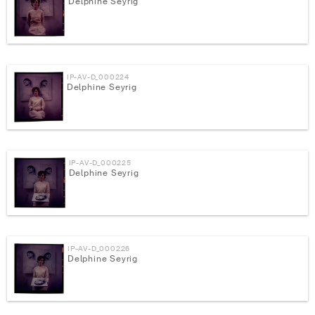
Delphine Seyrig
IP-AV-D_000224
Delphine Seyrig
IP-AV-D_000225
Delphine Seyrig
IP-AV-D_000226
Delphine Seyrig