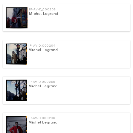
IP-AV-D_000203
Michel Legrand
IP-AV-D_000204
Michel Legrand
IP-AV-D_000205
Michel Legrand
IP-AV-D_000206
Michel Legrand