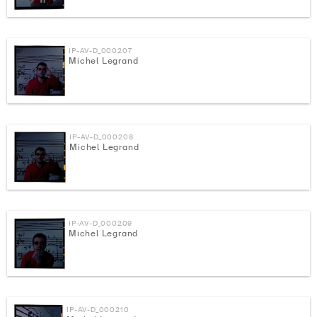
IP-AV-D_000207
Michel Legrand
IP-AV-D_000208
Michel Legrand
IP-AV-D_000209
Michel Legrand
IP-AV-D_000210