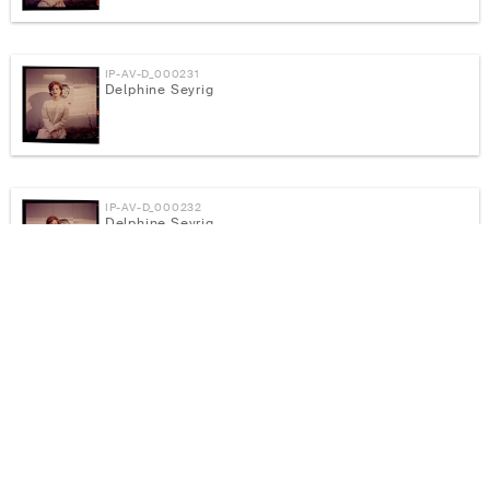
IP-AV-D_000231
Delphine Seyrig
IP-AV-D_000232
Delphine Seyrig
IP-AV-D_000233
Delphine Seyrig
IP-AV-D_000234