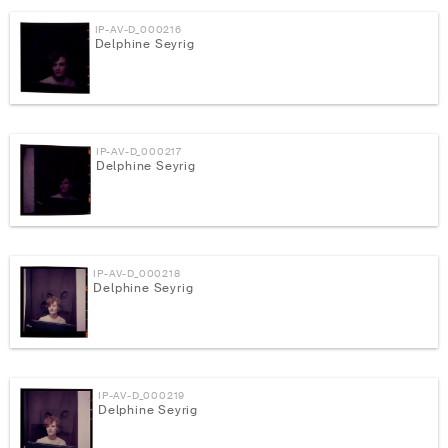
IP-AV-D_000216
Delphine Seyrig
IP-AV-D_000217
Delphine Seyrig
IP-AV-D_000218
Delphine Seyrig
IP-AV-D_000219
Delphine Seyrig