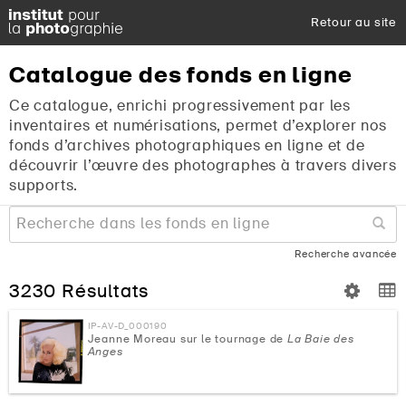
Retour au site
Catalogue
des
fonds
en
ligne
Ce catalogue, enrichi progressivement par les
inventaires et numérisations, permet d’explorer nos
fonds d’archives photographiques en ligne et de
découvrir l’œuvre des photographes à travers divers
supports.
Recherche avancée
3230 Résultats
IP-AV-D_000190
Jeanne Moreau sur le tournage de
La Baie des
Anges