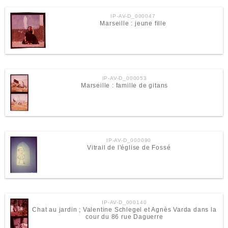
IP-AV-D_000047
Marseille : jeune fille
IP-AV-D_000053
Marseille : famille de gitans
IP-AV-D_000090
Vitrail de l'église de Fossé
IP-AV-D_000140
Chat au jardin ; Valentine Schlegel et Agnès Varda dans la
cour du 86 rue Daguerre