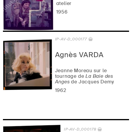
atelier
1956
IP-AV-D_000177
Agnès VARDA
Jeanne Moreau sur le
tournage de
La Baie des
Anges
de Jacques Demy
1962
IP-AV-D_000178