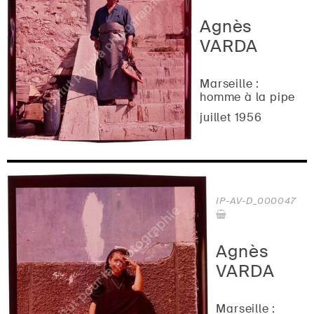
Agnès
VARDA
Marseille :
homme à la pipe
juillet 1956
IP-AV-D_000047
Agnès
VARDA
Marseille :