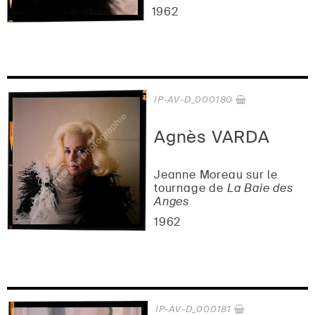
1962
IP-AV-D_000180
Agnès VARDA
Jeanne Moreau sur le
tournage de
La Baie des
Anges
1962
IP-AV-D_000181