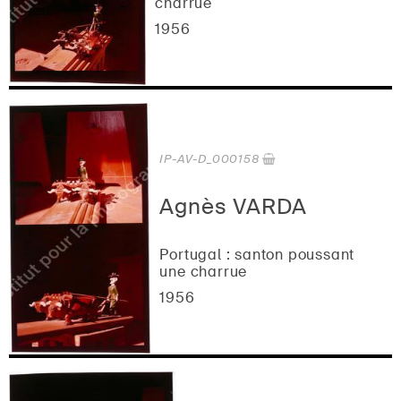
charrue
1956
IP-AV-D_000158
Agnès VARDA
Portugal : santon poussant
une charrue
1956