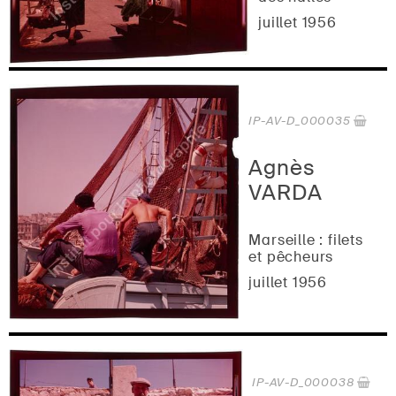
juillet 1956
IP-AV-D_000035
Agnès
VARDA
Marseille : filets
et pêcheurs
juillet 1956
IP-AV-D_000038