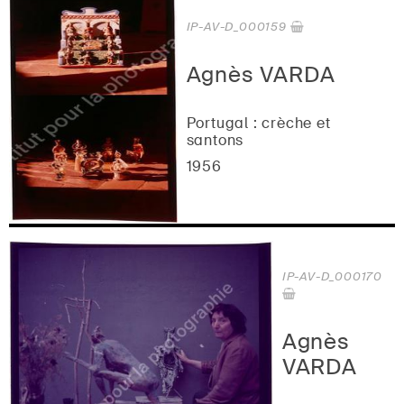
IP-AV-D_000159
Agnès VARDA
Portugal : crèche et
santons
1956
IP-AV-D_000170
Agnès
VARDA