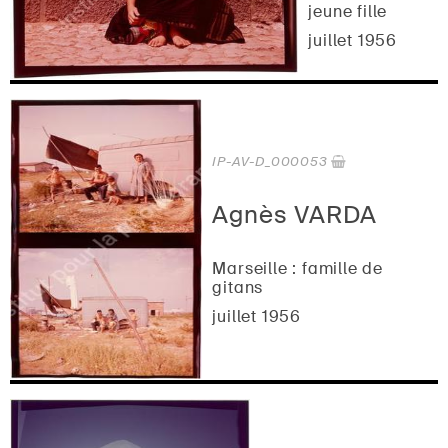
jeune fille
juillet 1956
IP-AV-D_000053
Agnès VARDA
Marseille : famille de
gitans
juillet 1956