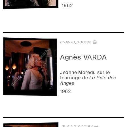
1962
IP-AV-D_000183
Agnès VARDA
Jeanne Moreau sur le
tournage de
La Baie des
Anges
1962
IP-AV-D_000184