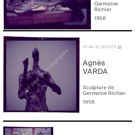
Germaine
Richier
1956
IP-AV-D_000172
Agnès
VARDA
Sculpture de
Germaine Richier
1956