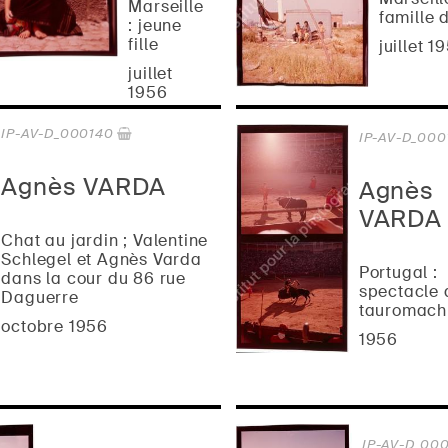
Marseille
famille 
: jeune
fille
juillet 1
juillet
1956
IP-AV-D_000140
IP-AV-D_000
Agnès VARDA
Agnès
VARDA
Chat au jardin ; Valentine
Schlegel et Agnès Varda
Portugal :
dans la cour du 86 rue
spectacle 
Daguerre
tauromach
octobre 1956
1956
IP-AV-D_00