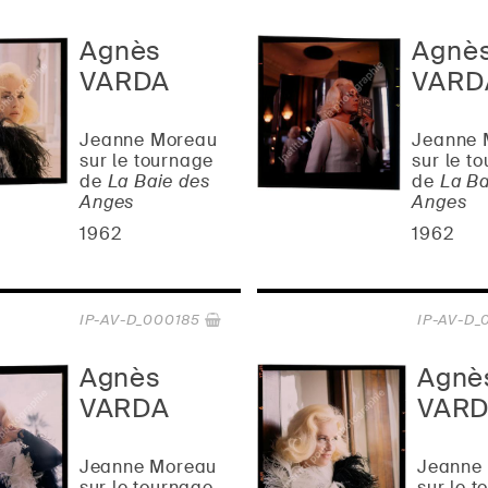
Agnès
Agnè
VARDA
VARD
Jeanne Moreau
Jeanne 
sur le tournage
sur le t
de
La Baie des
de
La Ba
Anges
Anges
1962
1962
IP-AV-D_000185
IP-AV-D_
Agnès
Agnè
VARDA
VAR
Jeanne Moreau
Jeanne
sur le tournage
sur le 