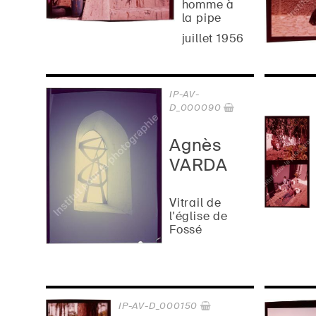
homme à
la pipe
juillet 1956
IP-AV-
D_000090
Agnès
VARDA
Vitrail de
l'église de
Fossé
IP-AV-D_000150