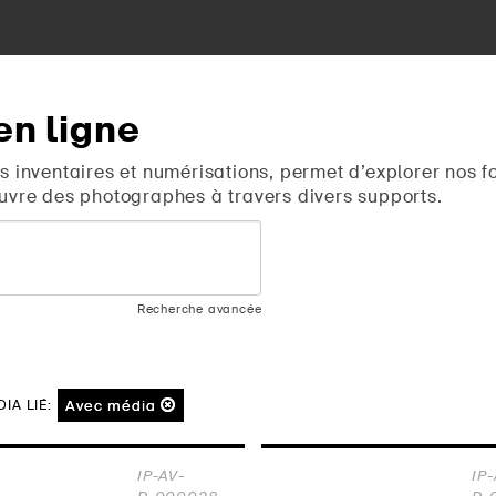
en
ligne
s inventaires et numérisations, permet d’explorer nos f
uvre des photographes à travers divers supports.
Recherche avancée
Avec média
IA LIÉ:
IP-AV-
IP-