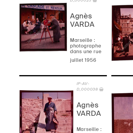
D_000023
Agnès
VARDA
Marseille :
photographe
dans une rue
juillet 1956
IP-AV-
D_000038
Agnès
VARDA
Marseille :