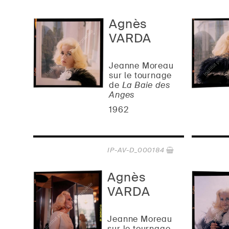
Agnès
VARDA
Jeanne Moreau
sur le tournage
de
La Baie des
Anges
1962
IP-AV-D_000184
Agnès
VARDA
Jeanne Moreau
sur le tournage