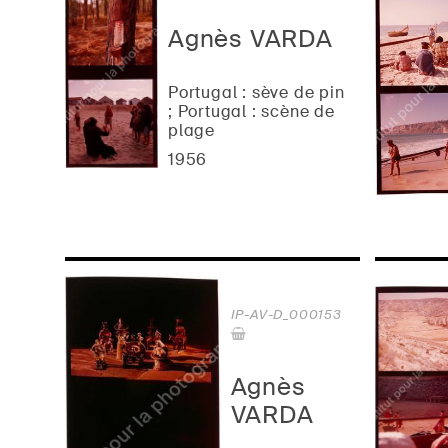
Agnès VARDA
Portugal : sève de pin
; Portugal : scène de
plage
1956
IP-AV-D_000153
Agnès
VARDA