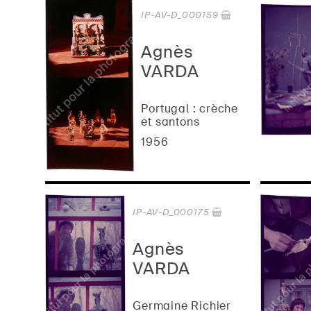
IP-AV-D_000159
Agnès
VARDA
Portugal : crèche
et santons
1956
IP-AV-D_000175
Agnès
VARDA
Germaine Richier