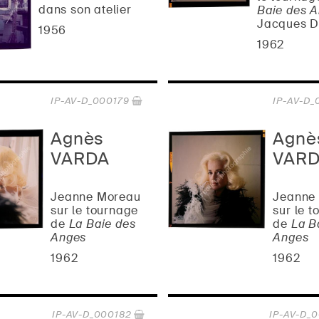
dans son atelier
Baie des 
Jacques 
1956
1962
IP-AV-D_000179
IP-AV-D_
Agnès
Agnè
VARDA
VAR
Jeanne Moreau
Jeanne
sur le tournage
sur le 
de
La Baie des
de
La B
Anges
Anges
1962
1962
IP-AV-D_000182
IP-AV-D_