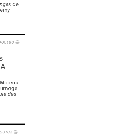
Anges
de
Demy
000180
s
DA
 Moreau
tournage
aie des
000183