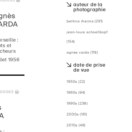
000035
auteur de la
photographie
gnès
bettina rheims (291)
ARDA
jean-louis schoellkopf
rseille :
(154)
ets et
cheurs
agnès varda (118)
illet 1956
date de prise
de vue
1950s (22)
000053
1960s (94)
1990s (238)
s
A
2000s (161)
2010s (46)
e :