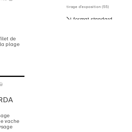
tirage d'exposition (55)
format standard
4x5 (108)
filet de
6x13 (16)
la plage
6x6 (95)
6x7 (52)
9x12 (1)
theme
RDA
animal (1)
architecture (9)
sage
de vache
art (5)
aysage