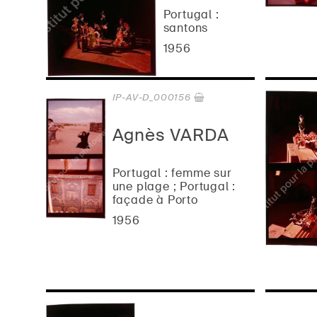
Portugal :
santons
1956
IP-AV-D_000156
Agnès VARDA
Portugal : femme sur
une plage ; Portugal :
façade à Porto
1956