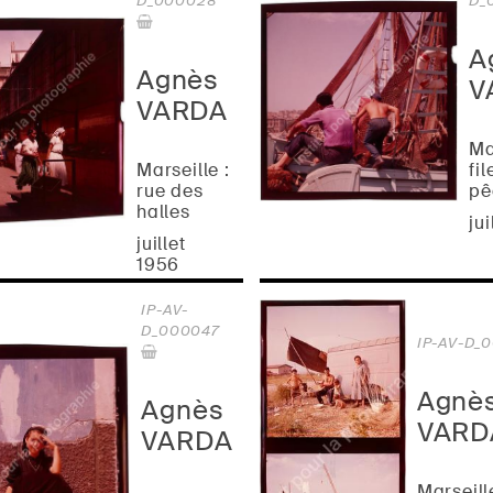
D_000028
D_
A
Agnès
V
VARDA
Ma
Marseille :
fil
rue des
pê
halles
ju
juillet
1956
IP-AV-
D_000047
IP-AV-D_
Agnè
Agnès
VARD
VARDA
Marseill