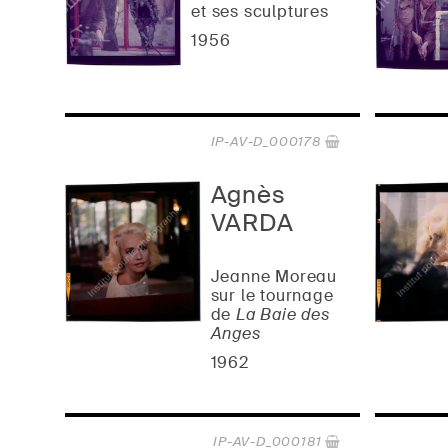
et ses sculptures
1956
IP-AV-D_000178
Agnès
VARDA
Jeanne Moreau
sur le tournage
de
La Baie des
Anges
1962
IP-AV-D_000181