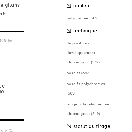
de gitans
couleur
956
polychrome (563)
technique
149
diapositive à
développement
chromogène (272)
positifs (563)
positifs polychromes
de
ie
(563)
tirage à développement
chromogène (249)
statut du tirage
0152