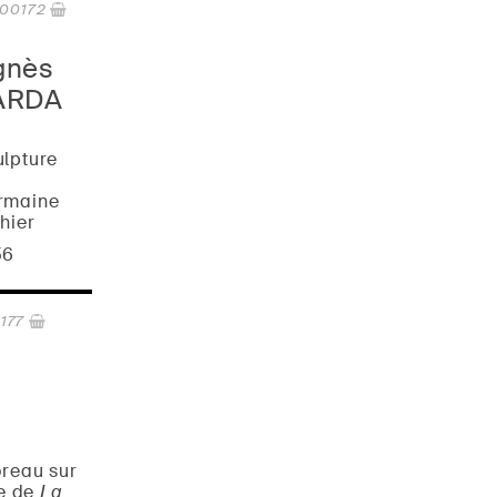
00172
gnès
ARDA
ulpture
rmaine
hier
56
177
reau sur
ge de
La