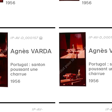
1956
1956
IP-AV-D_000
IP-AV-D_000157
Agnès 
Agnès VARDA
Portugal : 
Portugal : santon
poussant u
poussant une
charrue
charrue
1956
1956
IP-AV-
IP-