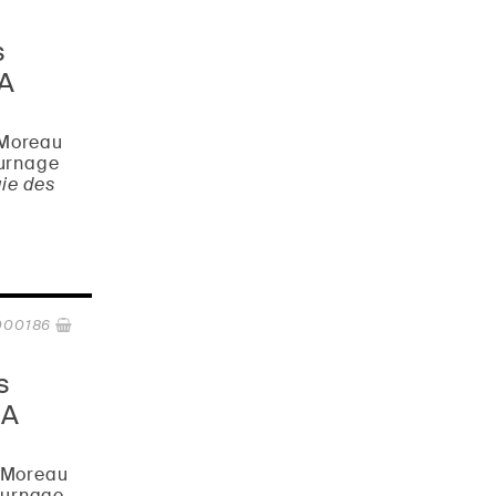
s
A
Moreau
ournage
ie des
000186
s
DA
 Moreau
tournage