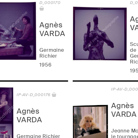
D_000170
D_0
A
Agnès
V
VARDA
Sc
Germaine
de
Richier
Ge
Ric
1956
19
IP-AV-D_000
IP-AV-D_000176
Agnès
Agnès
VARDA
VARDA
Jeanne Mo
Germaine Richier
le tourna