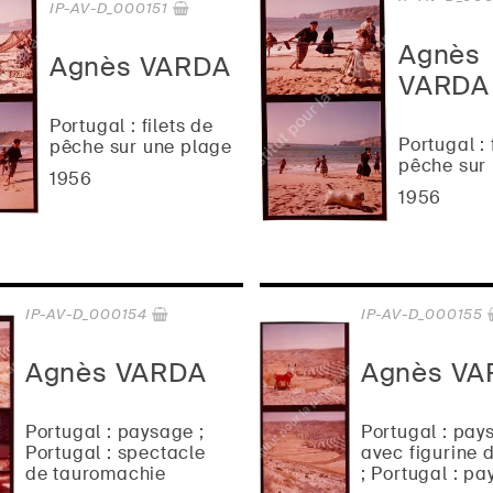
IP-AV-D_000151
Agnès
Agnès VARDA
VARDA
Portugal : filets de
Portugal : 
pêche sur une plage
pêche sur 
1956
1956
IP-AV-D_000154
IP-AV-D_000155
Agnès VARDA
Agnès VA
Portugal : paysage ;
Portugal : pay
Portugal : spectacle
avec figurine 
de tauromachie
; Portugal : p