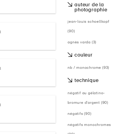
auteur de la
photographie
jean-louis schoellkopf
(90)
l
agnès varda (3)
couleur
nb / monochrome (93)
l
technique
négatif au gélatino-
bromure d'argent (90)
l
négatifs (90)
négatifs monochromes