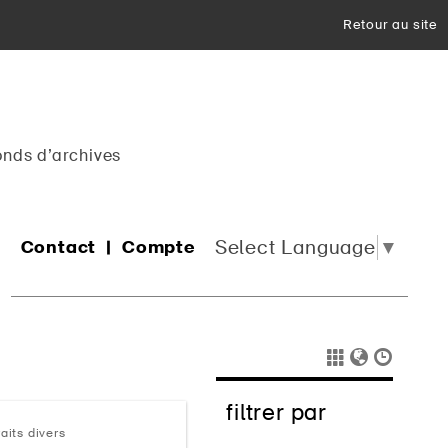
Retour au site
onds d’archives
Select Language
▼
Contact
Compte
filtrer par
raits divers