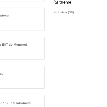
theme
industrie (38)
ational
paysage (8)
portrait (30)
rs EST de Montréal
ieu
erie GFD à Terrenoire