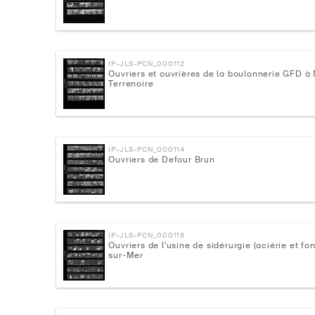
IP-JLS-PCN_000112
Ouvriers et ouvrières de la boulonnerie GFD à 
Terrenoire
IP-JLS-PCN_000114
Ouvriers de Defour Brun
IP-JLS-PCN_000116
Ouvriers de l'usine de sidérurgie (aciérie et fo
sur-Mer