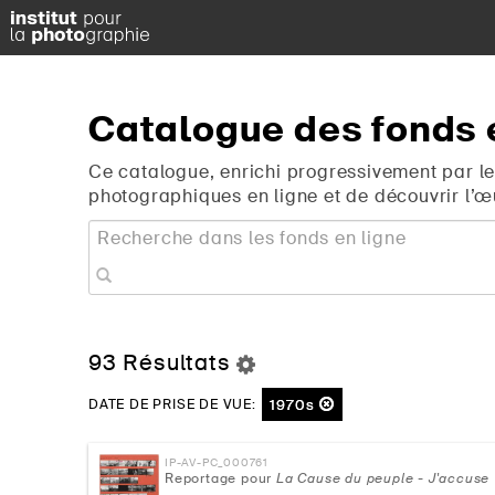
Catalogue
des
fonds
Ce catalogue, enrichi progressivement par le
photographiques en ligne et de découvrir l’œ
93 Résultats
1970s
DATE DE PRISE DE VUE:
IP-AV-PC_000761
Reportage pour
L
a Cause du peuple - J'accuse