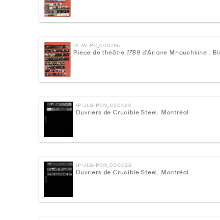
IP-AV-PC_000765
Pièce de théâtre
1789
d'Ariane Mnouchkine ; B
IP-JLS-PCN_000026
Ouvriers de Crucible Steel, Montréal
IP-JLS-PCN_000028
Ouvriers de Crucible Steel, Montréal