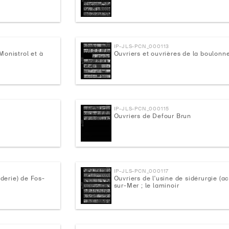
IP-JLS-PCN_000113
Monistrol et à
Ouvriers et ouvrières de la boulonn
IP-JLS-PCN_000115
Ouvriers de Defour Brun
IP-JLS-PCN_000117
nderie) de Fos-
Ouvriers de l'usine de sidérurgie (ac
sur-Mer ; le laminoir