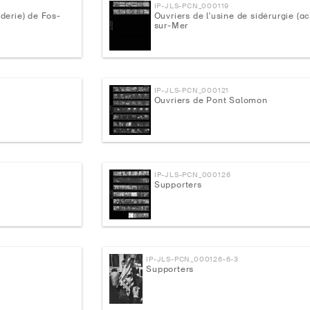
IP-JLS-PCN_000119
nderie) de Fos-
Ouvriers de l'usine de sidérurgie (ac
sur-Mer
IP-JLS-PCN_000121
Ouvriers de Pont Salomon
IP-JLS-PCN_000126
Supporters
IP-JLS-PCN_000126-6-3
Supporters