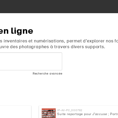
en
ligne
s inventaires et numérisations, permet d’explorer nos f
uvre des photographes à travers divers supports.
Recherche avancée
IP-AV-PC_000762
Suite reportage pour
J'accuse
; Port