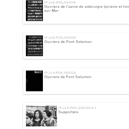
IP-JLS-PCN_000118
Ouvriers de l'usine de sidérurgie (aciérie et fo
sur-Mer
IP-JLS-PCN_000120
Ouvriers de Pont Salomon
IP-JLS-PCN_000122
Ouvriers de Pont Salomon
IP-JLS-PCN_000126-4-1
Supporters