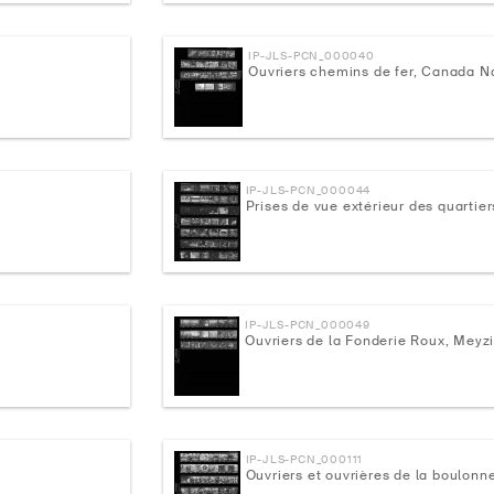
IP-JLS-PCN_000040
Ouvriers chemins de fer, Canada N
IP-JLS-PCN_000044
Prises de vue extérieur des quartie
IP-JLS-PCN_000049
Ouvriers de la Fonderie Roux, Meyz
IP-JLS-PCN_000111
Ouvriers et ouvrières de la boulonn