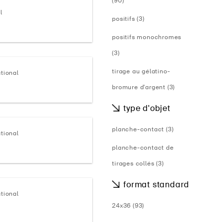
(90)
l
positifs (3)
positifs monochromes
(3)
tirage au gélatino-
tional
bromure d'argent (3)
type d'objet
planche-contact (3)
tional
planche-contact de
tirages collés (3)
format standard
tional
24x36 (93)