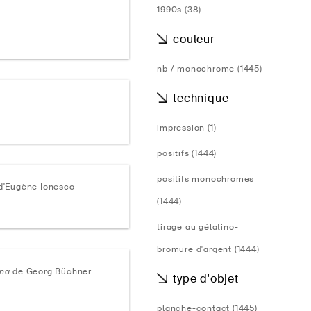
1990s (38)
couleur
nb / monochrome (1445)
technique
impression (1)
positifs (1444)
positifs monochromes
d'Eugène Ionesco
(1444)
tirage au gélatino-
bromure d'argent (1444)
ena
de Georg Büchner
type d'objet
planche-contact (1445)