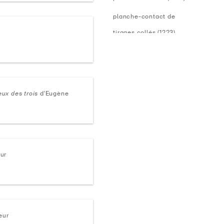
planche-contact de
tirages collés (1223)
format standard
24x36 (382)
eux des trois
d'Eugène
6x6 (993)
6x7 (47)
9x12 (1)
theme
eur
animal (4)
architecture (12)
art (23)
eur