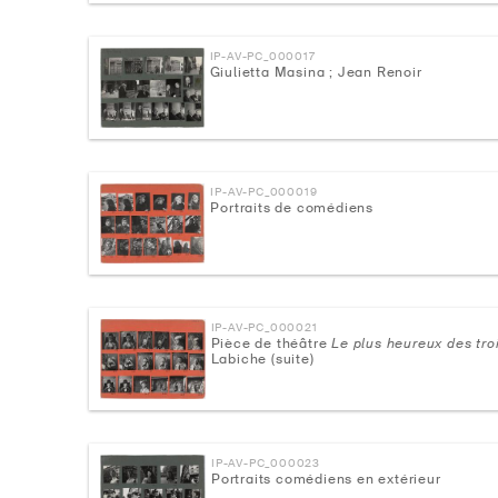
IP-AV-PC_000017
Giulietta Masina ; Jean Renoir
IP-AV-PC_000019
Portraits de comédiens
IP-AV-PC_000021
Pièce de théâtre
Le plus heureux des tro
Labiche (suite)
IP-AV-PC_000023
Portraits comédiens en extérieur