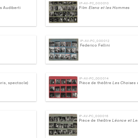
IP-AV-PC_000010
 Audiberti
Film
Elena et les Hommes
IP-AV-PC_000012
Federico Fellini
IP-AV-PC_000014
aris, spectacle)
Pièce de théâtre
Les Chaises
IP-AV-PC_000016
Pièce de théâtre
Léonce et L