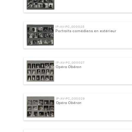
IP-AV-PC_000025
Portraits comédiens en extérieur
IP-AV-PC_000027
Opéra
Obéron
IP-AV-PC_000029
Opéra
Obéron