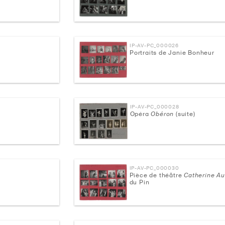
IP-AV-PC_000026
Portraits de Janie Bonheur
IP-AV-PC_000028
Opéra
Obéron
(suite)
IP-AV-PC_000030
Pièce de théâtre
Catherine A
du Pin