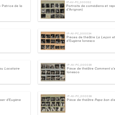
IP-AV-PC_000032
 Patrice de la
Portraits de comédiens et repr
d'Avignon)
IP-AV-PC_000034
Pièces de théâtre
La Leçon
e
d'Eugène Ionesco
IP-AV-PC_000036
au Locataire
Pièce de théâtre
Comment s'e
Ionesco
IP-AV-PC_000038
ser
d'Eugène
Pièce de théâtre
Papa bon di