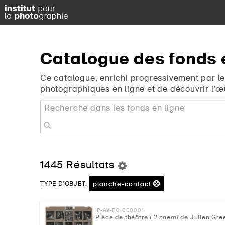
Catalogue
des
fonds
Ce catalogue, enrichi progressivement par le
photographiques en ligne et de découvrir l’œ
1445 Résultats
planche-contact
TYPE D'OBJET:
IP-AV-PC_000001
Pièce de théâtre
L'Ennemi
de Julien Gre