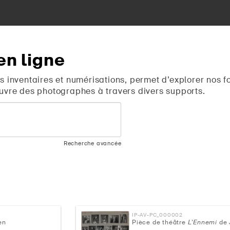
en
ligne
s inventaires et numérisations, permet d’explorer nos f
uvre des photographes à travers divers supports.
Recherche avancée
IP-AV-PC_000002
en
Pièce de théâtre
L'Ennemi
de 