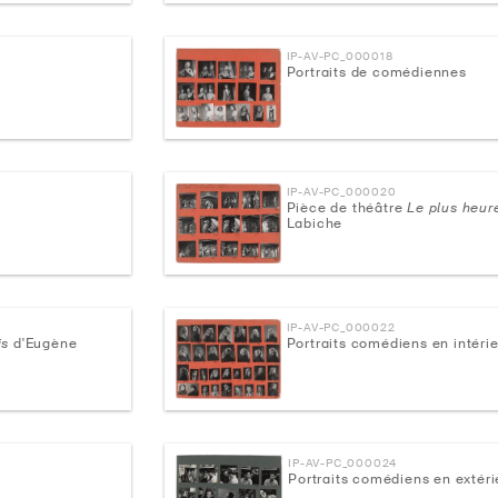
IP-AV-PC_000018
Portraits de comédiennes
IP-AV-PC_000020
Pièce de théâtre
Le plus heur
Labiche
IP-AV-PC_000022
is
d'Eugène
Portraits comédiens en intéri
IP-AV-PC_000024
Portraits comédiens en extéri