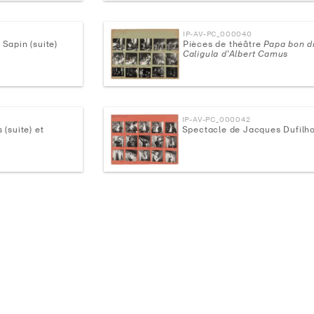
IP-AV-PC_000040
 Sapin (suite)
Pièces de théâtre
Papa bon d
Caligula d'Albert Camus
IP-AV-PC_000042
 (suite) et
Spectacle de Jacques Dufilho 
IP-AV-PC_000044
Portraits de comédiens en ext
IP-AV-PC_000046
Portraits de comédiens en ext