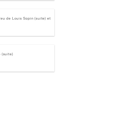
ieu
de Louis Sapin (suite) et
(suite)
érieur
érieur