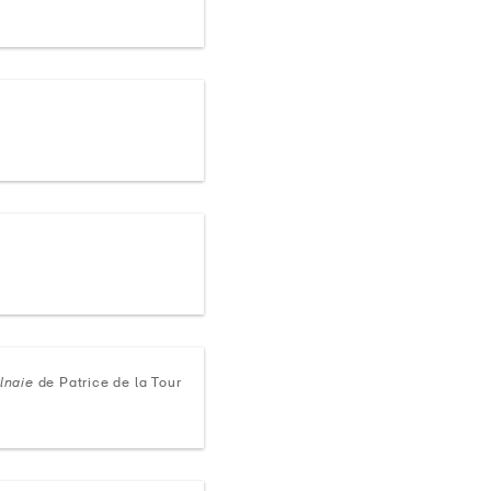
autoportrait (2)
cinéma (16)
corps (46)
enfant (68)
et 8 de plus
média lié
avec média (1438)
sans média (7)
ulnaie
de Patrice de la Tour