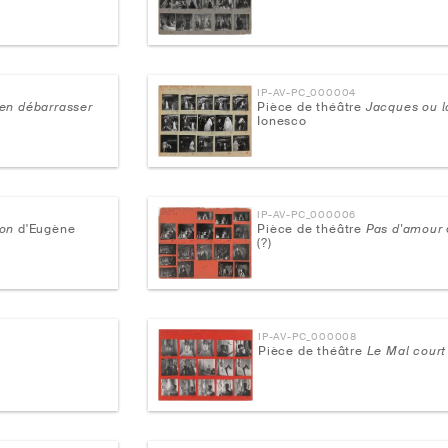
IP-AV-PC_000004
en débarrasser
Pièce de théâtre
Jacques ou 
Ionesco
IP-AV-PC_000006
ion
d'Eugène
Pièce de théâtre
Pas d'amour
(?)
IP-AV-PC_000008
Pièce de théâtre
Le Mal court