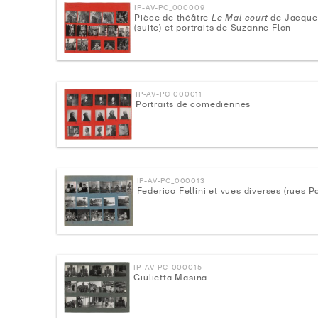
IP-AV-PC_000009
Pièce de théâtre
Le Mal court
de Jacques
(suite) et portraits de Suzanne Flon
IP-AV-PC_000011
Portraits de comédiennes
IP-AV-PC_000013
Federico Fellini et vues diverses (rues P
IP-AV-PC_000015
Giulietta Masina