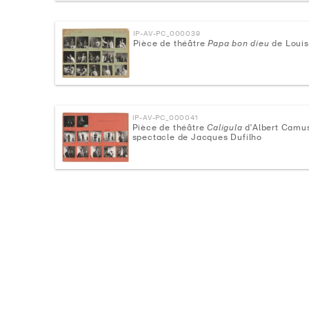
IP-AV-PC_000039
Pièce de théâtre
Papa bon dieu
de Louis
IP-AV-PC_000041
Pièce de théâtre
Caligula
d'Albert Camus
spectacle de Jacques Dufilho
IP-AV-PC_000043
Spectacle de Jacques Dufilho (suite)
IP-AV-PC_000045
Portraits de comédiens en extérieur