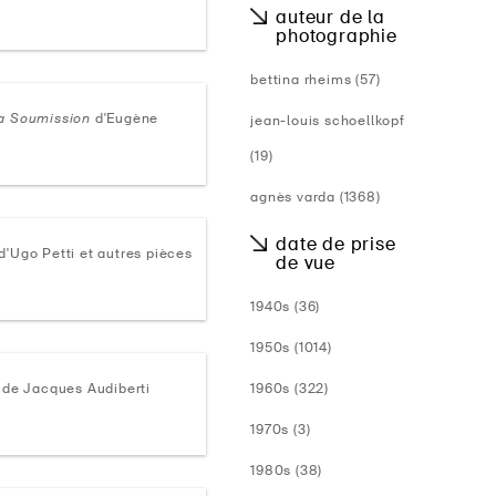
auteur de la
photographie
bettina rheims (57)
la Soumission
d'Eugène
jean-louis schoellkopf
(19)
agnès varda (1368)
date de prise
d'Ugo Petti et autres pièces
de vue
1940s (36)
1950s (1014)
de Jacques Audiberti
1960s (322)
1970s (3)
1980s (38)