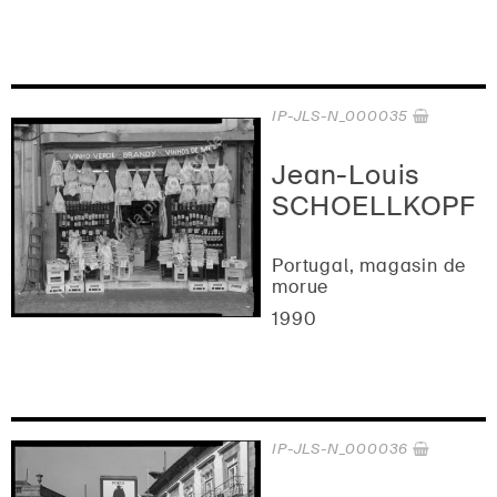
IP-JLS-N_000035
Jean-Louis
SCHOELLKOPF
Portugal, magasin de
morue
1990
IP-JLS-N_000036