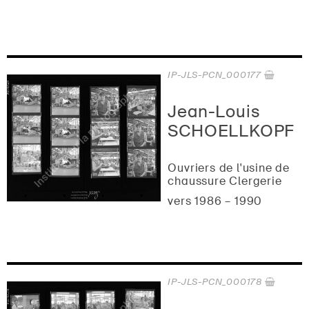
IP-JLS-PCN_000177
Jean-Louis
SCHOELLKOPF
Ouvriers de l'usine de
chaussure Clergerie
vers 1986 – 1990
IP-JLS-PCN_000178