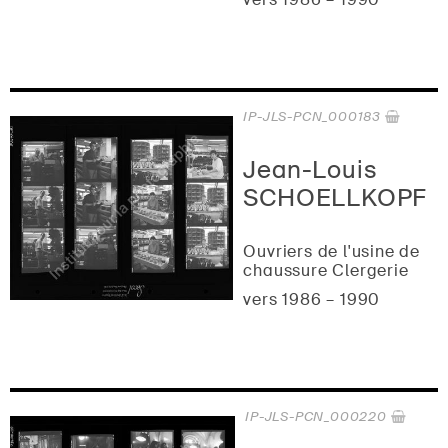
IP-JLS-PCN_000183
Jean-Louis
SCHOELLKOPF
Ouvriers de l'usine de
chaussure Clergerie
vers 1986 – 1990
IP-JLS-PCN_000220