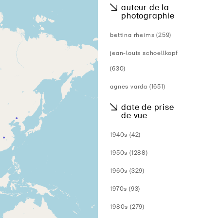
auteur de la
photographie
bettina rheims (259)
jean-louis schoellkopf
(630)
agnès varda (1651)
date de prise
de vue
1940s (42)
1950s (1288)
1960s (329)
1970s (93)
1980s (279)